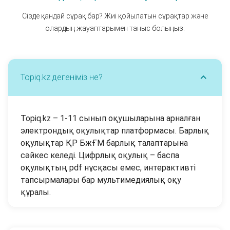
Сізде қандай сұрақ бар? Жиі қойылатын сұрақтар және
олардың жауаптарымен таныс болыңыз.
Тоpiq.kz дегеніміз не?
Тоpiq.kz – 1-11 сынып оқушыларына арналған
электрондық оқулықтар платформасы. Барлық
оқулықтар ҚР БжҒМ барлық талаптарына
сәйкес келеді. Цифрлық оқулық – баспа
оқулықтың pdf нұсқасы емес, интерактивті
тапсырмалары бар мультимедиялық оқу
құралы.