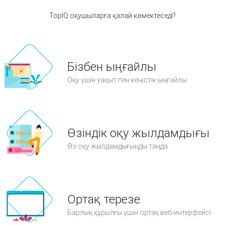
TopIQ оқушыларға қалай көмектеседі?
Бізбен ыңғайлы
Оқу үшін уақыт пен кеңістік ыңғайлы
Өзіндік оқу жылдамдығы
Өз оқу жылдамдығыңды таңда
Ортақ терезе
Барлық құрылғы үшін ортақ веб-интерфейсі