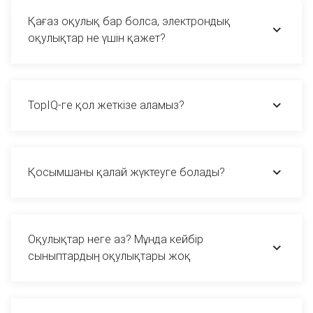
Қағаз оқулық бар болса, электрондық
оқулықтар не үшін қажет?
TopIQ-ге қол жеткізе аламыз?
Қосымшаны қалай жүктеуге болады?
Оқулықтар неге аз? Мұнда кейбір
сыныптардың оқулықтары жоқ