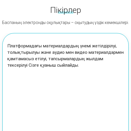
Пікірлер
Баспаның электронды оқулықтары – оқытудың үздік көмекшілері.
Басты ұнаған жағын атап өтсек: әр баланың қабілеті
мен қызығушылығын ескере отырып, тапсырмалар
беру мүмкіндігі ойластырылған.