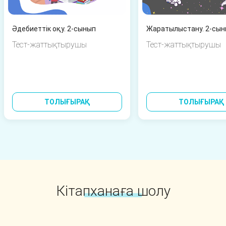
Әдебиеттік оқу. 2-сынып
Тест-жаттықтырушы
Тест-жаттықтырушы
ТОЛЫҒЫРАҚ
ТОЛЫҒЫРАҚ
Кітапханаға шолу