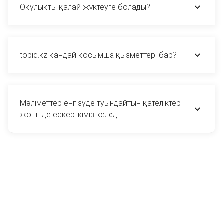
Оқулықты қалай жүктеуге болады?
topiq.kz қандай қосымша қызметтері бар?
Мәліметтер енгізуде туындайтын қателіктер
жөнінде ескерткіміз келеді.