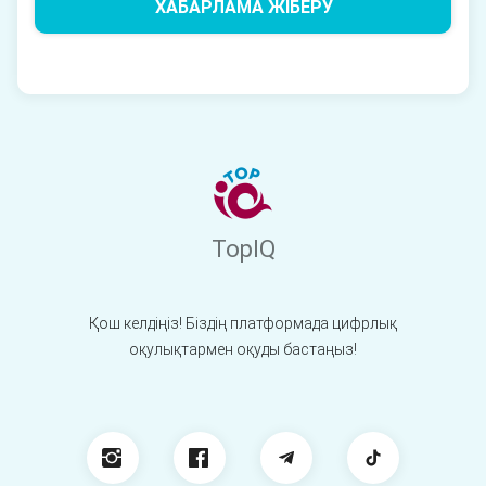
ХАБАРЛАМА ЖІБЕРУ
TopIQ
Қош келдіңіз! Біздің платформада цифрлық
оқулықтармен оқуды бастаңыз!