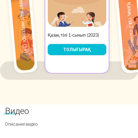
Сауат ашу негіздері. (5+)
Қазақ тілі 2-сынып.
Қазақ тілі 1-сынып (2023)
ТОЛЫҒЫРАҚ
Видео
Описание видео