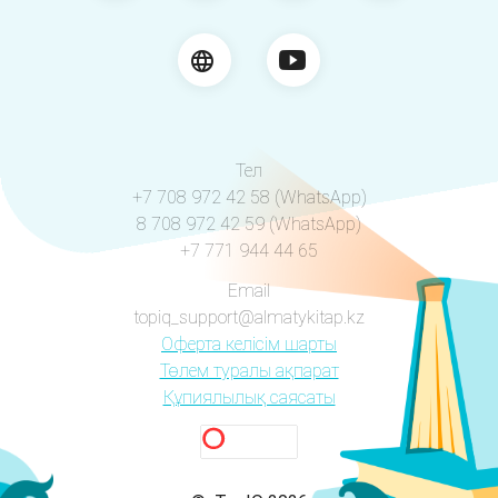
Тел
+7 708 972 42 58 (WhatsApp)
8 708 972 42 59 (WhatsApp)
+7 771 944 44 65
Email
topiq_support@almatykitap.kz
Оферта келісім шарты
Төлем туралы ақпарат
Құпиялылық саясаты