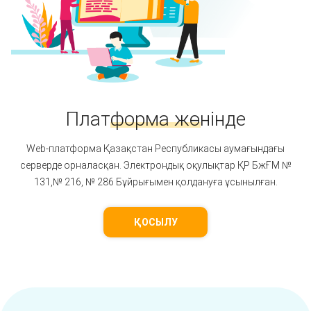
Платформа жөнінде
Web-платформа Қазақстан Республикасы аумағындағы
серверде орналасқан. Электрондық оқулықтар ҚР БжҒМ №
131,№ 216, № 286 Бұйрығымен қолдануға ұсынылған.
ҚОСЫЛУ