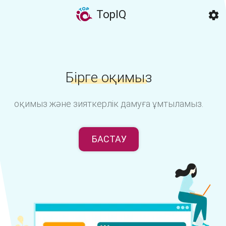
TopIQ
Бірге оқимыз
оқимыз және зияткерлік дамуға ұмтыламыз.
БАСТАУ