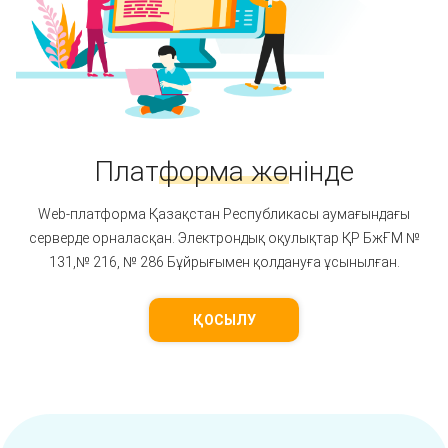
Платформа жөнінде
Web-платформа Қазақстан Республикасы аумағындағы
серверде орналасқан. Электрондық оқулықтар ҚР БжҒМ №
131,№ 216, № 286 Бұйрығымен қолдануға ұсынылған.
ҚОСЫЛУ