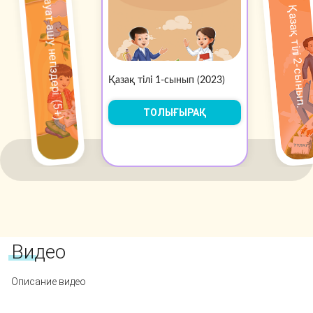
Сауат ашу негіздері. (5+)
Қазақ тілі 2-сынып.
Қазақ тілі 1-сынып (2023)
ТОЛЫҒЫРАҚ
Видео
Описание видео