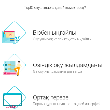
TopIQ оқушыларға қалай көмектеседі?
Бізбен ыңғайлы
Оқу үшін уақыт пен кеңістік ыңғайлы
Өзіндік оқу жылдамдығы
Өз оқу жылдамдығыңды таңда
Ортақ терезе
Барлық құрылғы үшін ортақ веб-интерфейсі