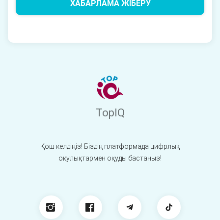
ХАБАРЛАМА ЖІБЕРУ
TopIQ
Қош келдіңіз! Біздің платформада цифрлық
оқулықтармен оқуды бастаңыз!