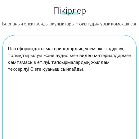
Пікірлер
Баспаның электронды оқулықтары – оқытудың үздік көмекшілері.
Басты ұнаған жағын атап өтсек: әр баланың қабілеті
мен қызығушылығын ескере отырып, тапсырмалар
беру мүмкіндігі ойластырылған.