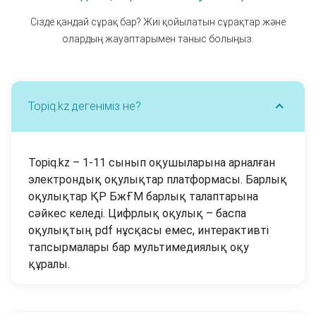
Сізде қандай сұрақ бар? Жиі қойылатын сұрақтар және
олардың жауаптарымен таныс болыңыз.
Тоpiq.kz дегеніміз не?
Тоpiq.kz – 1-11 сынып оқушыларына арналған
электрондық оқулықтар платформасы. Барлық
оқулықтар ҚР БжҒМ барлық талаптарына
сәйкес келеді. Цифрлық оқулық – баспа
оқулықтың pdf нұсқасы емес, интерактивті
тапсырмалары бар мультимедиялық оқу
құралы.