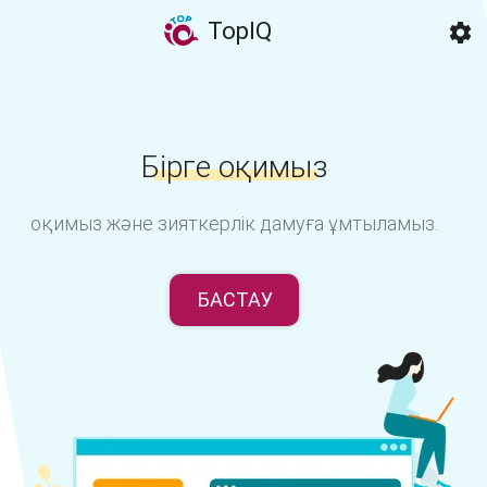
TopIQ
Бірге оқимыз
оқимыз және зияткерлік дамуға ұмтыламыз.
БАСТАУ