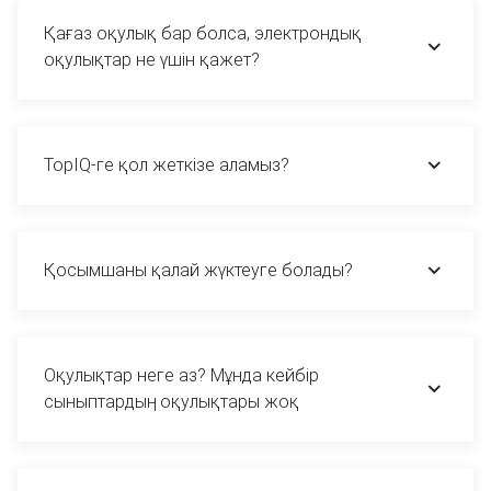
Қағаз оқулық бар болса, электрондық
оқулықтар не үшін қажет?
TopIQ-ге қол жеткізе аламыз?
Қосымшаны қалай жүктеуге болады?
Оқулықтар неге аз? Мұнда кейбір
сыныптардың оқулықтары жоқ