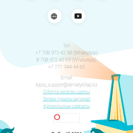
Тел
+7 708 972 42 58 (WhatsApp)
8 708 972 42 59 (WhatsApp)
+7 771 944 44 65
Email
topiq_support@almatykitap.kz
Оферта келісім шарты
Төлем туралы ақпарат
Құпиялылық саясаты