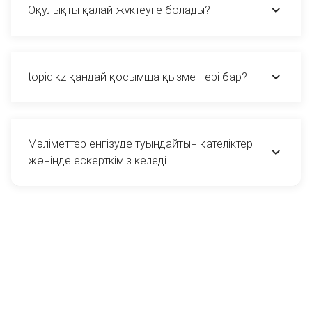
Оқулықты қалай жүктеуге болады?
topiq.kz қандай қосымша қызметтері бар?
Мәліметтер енгізуде туындайтын қателіктер
жөнінде ескерткіміз келеді.