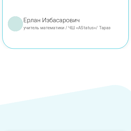
Ертышбаева Жанар Жиентаевна
учитель нач. классов / ГУ "Школа гимназия №24
Костанайская обл."